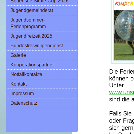
Bodensee-Skate-Cup 2026
Jugendgemeinderat
Jugendsommer-
Ferienprogramm
Jugendfreizeit 2025
Bundesfreiwilligendienst
Galerie
Kooperationspartner
Die Ferie
Notfallkontakte
können o
Kontakt
Unter
www.unse
Impressum
sind die 
Datenschutz
Falls Sie
oder Fra
sich gern