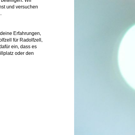
beteiligen. Wir
nst und versuchen
.
, deine Erfahrungen,
zell für Radolfzell,
dafür ein, dass es
illplatz oder den