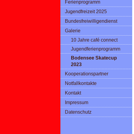
Ferienprogramm
Jugendfreizeit 2025
Bundesfreiwilligendienst
Galerie
10 Jahre café connect
Jugendferienprogramm
Bodensee Skatecup
2023
Kooperationspartner
Notfallkontakte
Kontakt
Impressum
Datenschutz